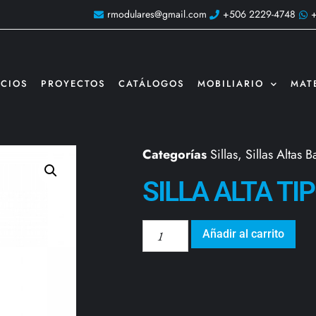
rmodulares@gmail.com
+506 2229-4748
ICIOS
PROYECTOS
CATÁLOGOS
MOBILIARIO
MAT
Categorías
Sillas
,
Sillas Altas 
SILLA ALTA T
Añadir al carrito