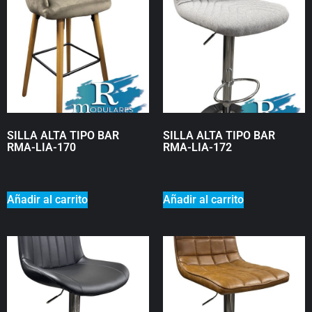
SILLA ALTA TIPO BAR
SILLA ALTA TIPO BAR
RMA-LIA-170
RMA-LIA-172
₡
0
₡
0
Añadir al carrito
Añadir al carrito