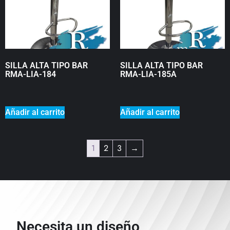
SILLA ALTA TIPO BAR
SILLA ALTA TIPO BAR
RMA-LIA-184
RMA-LIA-185A
₡
0
₡
0
Añadir al carrito
Añadir al carrito
1
2
3
→
Necesita un diseño