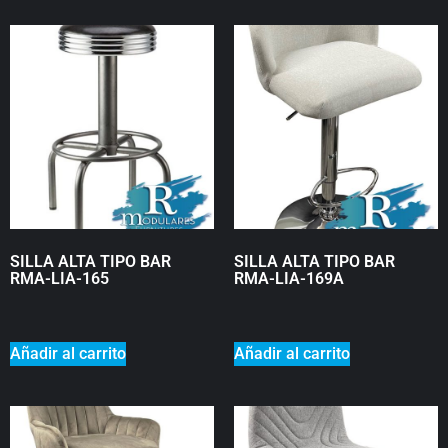
SILLA ALTA TIPO BAR
SILLA ALTA TIPO BAR
RMA-LIA-165
RMA-LIA-169A
₡
0
₡
0
Añadir al carrito
Añadir al carrito