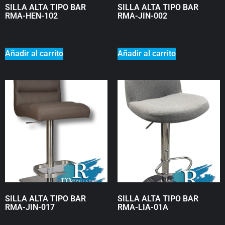
SILLA ALTA TIPO BAR
SILLA ALTA TIPO BAR
RMA-HEN-102
RMA-JIN-002
₡
0
₡
0
Añadir al carrito
Añadir al carrito
SILLA ALTA TIPO BAR
SILLA ALTA TIPO BAR
RMA-JIN-017
RMA-LIA-01A
₡
0
₡
0