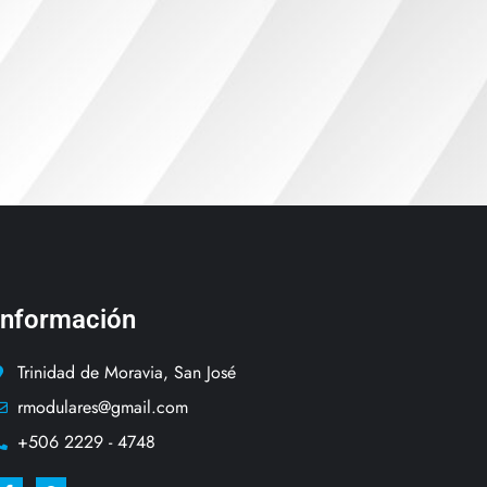
Información
Trinidad de Moravia, San José
rmodulares@gmail.com
+506 2229 - 4748