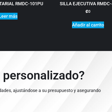
ETARIAL RMDC-101PU
SILLA EJECUTIVA RMDC-
₡
0
Leer más
Añadir al carrito
 personalizado?
dades, ajustándose a su presupuesto y asegurando