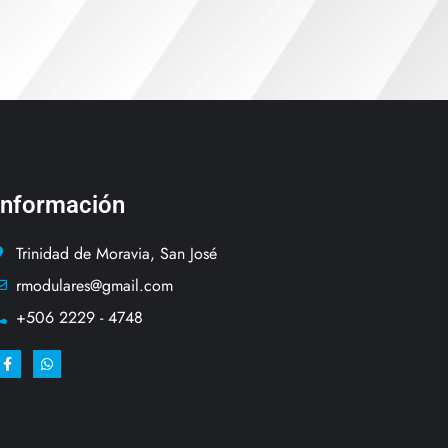
Información
Trinidad de Moravia, San José
rmodulares@gmail.com
+506 2229 - 4748