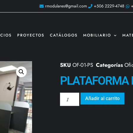
rmodulares@gmail.com
+506 2229-4748
ICIOS
PROYECTOS
CATÁLOGOS
MOBILIARIO
MAT
SKU
OF-01-PS
Categorías
Ofi
PLATAFORMA D
Añadir al carrito