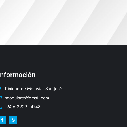
Información
Trinidad de Moravia, San José
rmodulares@gmail.com
+506 2229 - 4748