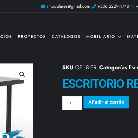
rmodulares@gmail.com
+506 2229-4748
ICIOS
PROYECTOS
CATÁLOGOS
MOBILIARIO
MAT
SKU
OF-18-ER
Categorías
Escr
ESCRITORIO R
Añadir al carrito