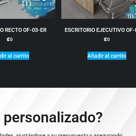
O RECTO OF-03-ER
ESCRITORIO EJECUTIVO OF-
₡
0
₡
0
ir al carrito
Añadir al carrito
 personalizado?
dades, ajustándose a su presupuesto y asegurando