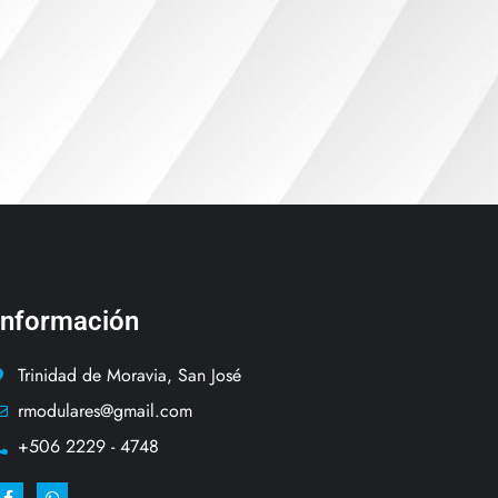
Información
Trinidad de Moravia, San José
rmodulares@gmail.com
+506 2229 - 4748