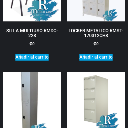
SILLA MULTIUSO RMDC-
LOCKER METALICO RMST-
228
170312CH8
₡
0
₡
0
Añadir al carrito
Añadir al carrito