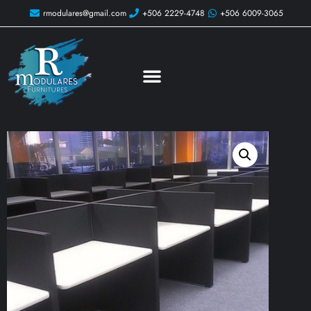
rmodulares@gmail.com
+506 2229-4748
+506 6009-3065