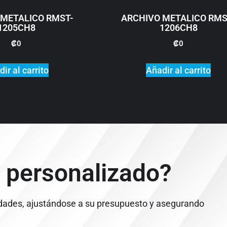
 METALICO RMST-
ARCHIVO METALICO RMS
1205CH8
1206CH8
₡
0
₡
0
ir al carrito
Añadir al carrito
 personalizado?
dades, ajustándose a su presupuesto y asegurando