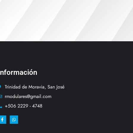
Información
Trinidad de Moravia, San José
rmodulares@gmail.com
+506 2229 - 4748