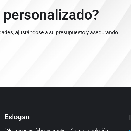
 personalizado?
dades, ajustándose a su presupuesto y asegurando
Eslogan
"No somos un fabricante más... Somos la solución